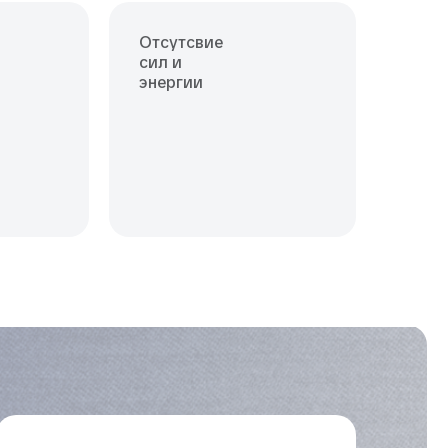
Отсутсвие
сил и
энергии