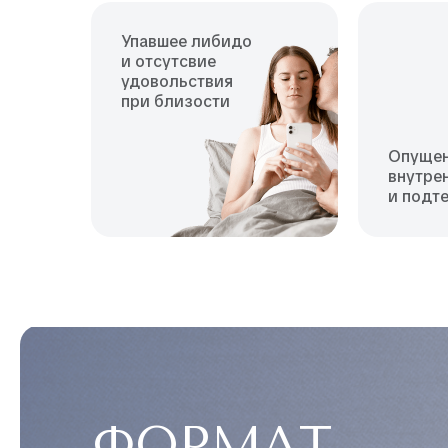
Упавшее либидо
и отсутсвие
удовольствия
при близости
Опуще
внутре
и подт
ФОРМАТ