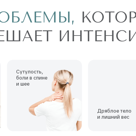
ОБЛЕМЫ,
КОТО
ЕШАЕТ ИНТЕНС
Сутулость,
боли в спине
и шее
Дряблое тело
и лишний вес