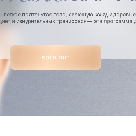
ь легкое подтянутое тело, сияющую кожу, здоровы
 диет и изнурительных тренировок— эта программа 
SOLD OUT