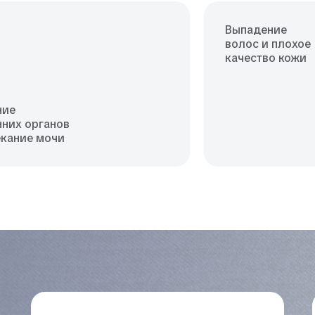
Выпадение
волос и плохое
качество кожи
ние
нних органов
екание мочи